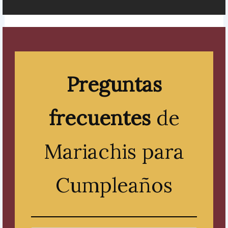
Preguntas
frecuentes
de
Mariachis para
Cumpleaños