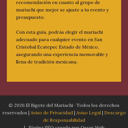
recomendación en cuanto al grupo de
mariachi que mejor se ajuste a tu evento y
presupuesto.
Con esta guía, podrás elegir el mariachi
adecuado para cualquier evento en San
Cristobal Ecatepec Estado de México,
asegurando una experiencia memorable y
llena de tradición mexicana.
© 2026 El Bigote del Mariachi · Todos los derechos
reservados |
Aviso de Privacidad
|
Aviso Legal
|
Descargo
de Responsabilidad
| Página SEO creada por Osser Web