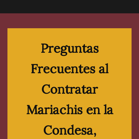
Preguntas
Frecuentes al
Contratar
Mariachis en
la
Condesa
,