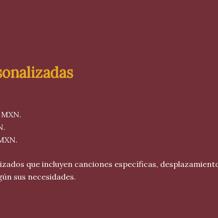
sonalizadas
0 MXN.
N.
MXN.
dos que incluyen canciones específicas, desplazamientos 
gún sus necesidades.