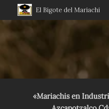
Ir
El Bigote del Mariachi
al
contenido
«Mariachis en Industria
Azcapotzalco C