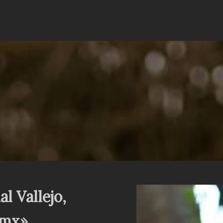
l Vallejo,
dmx»