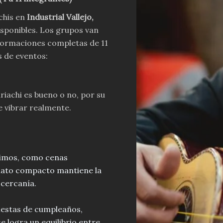
chis en
Industrial Vallejo
,
isponibles. Los grupos van
formaciones completas de 11
s de eventos:
riachi es bueno o no, por su
e vibrar realmente.
timos, como cenas
rmato compacto mantiene la
 cercanía.
iestas de cumpleaños,
e logra un equilibrio entre