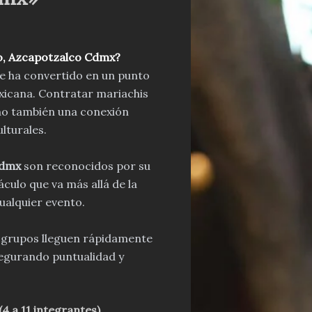
jo, Azcapotzalco Cdmx
?
se ha convertido en un punto
exicana. Contratar mariachis
ino también una conexión
lturales.
Cdmx
son reconocidos por su
culo que va más allá de la
ualquier evento.
s grupos lleguen rápidamente
segurando puntualidad y
4 a 11 integrantes)