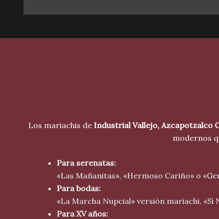
Los mariachis de
Industrial Vallejo
, Azcapotzalco
modernos qu
Para serenatas:
«Las Mañanitas», «Hermoso Cariño» o «Ge
Para bodas:
«La Marcha Nupcial» versión mariachi, «Si
Para XV años: