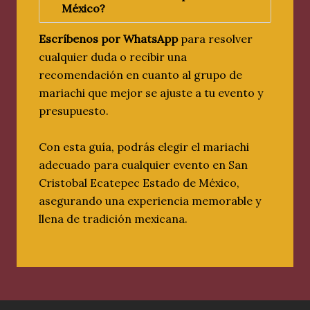
México
?
Escríbenos por WhatsApp
para resolver
cualquier duda o recibir una
recomendación en cuanto al grupo de
mariachi que mejor se ajuste a tu evento y
presupuesto.
Con esta guía, podrás elegir el mariachi
adecuado para cualquier evento en San
Cristobal Ecatepec Estado de México,
asegurando una experiencia memorable y
llena de tradición mexicana.