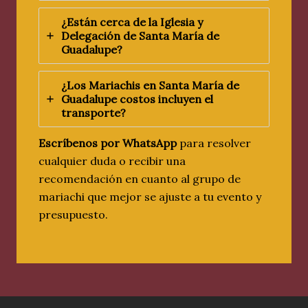
¿Están cerca de la Iglesia y
Delegación de Santa María de
Guadalupe?
¿Los Mariachis en Santa María de
Guadalupe costos incluyen el
transporte?
Escríbenos por WhatsApp
para resolver
cualquier duda o recibir una
recomendación en cuanto al grupo de
mariachi que mejor se ajuste a tu evento y
presupuesto.