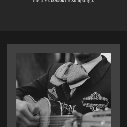
mejores
costos
de Zumpango.