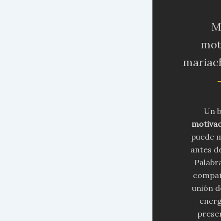
M
mot
mariach
Un 
motivac
puede m
antes de
Palabr
compañ
unión d
energ
presen