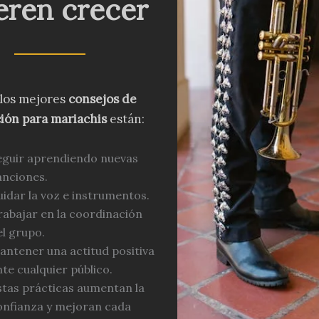
eren crecer
los mejores
consejos de
ión para mariachis
están:
eguir aprendiendo nuevas
anciones.
uidar la voz e instrumentos.
rabajar en la coordinación
el grupo.
antener una actitud positiva
nte cualquier público.
stas prácticas aumentan la
onfianza y mejoran cada