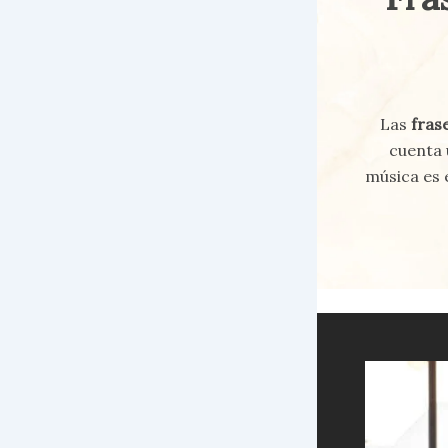
Las
fras
cuenta 
música es 