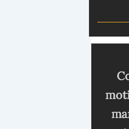
Co
moti
mar