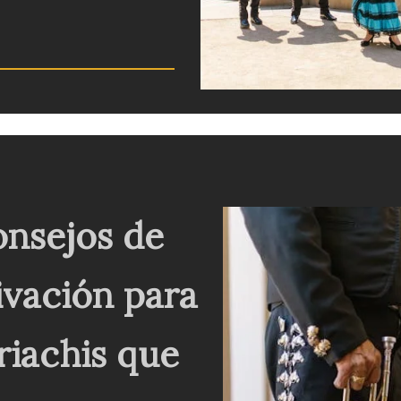
nsejos de
vación para
iachis que