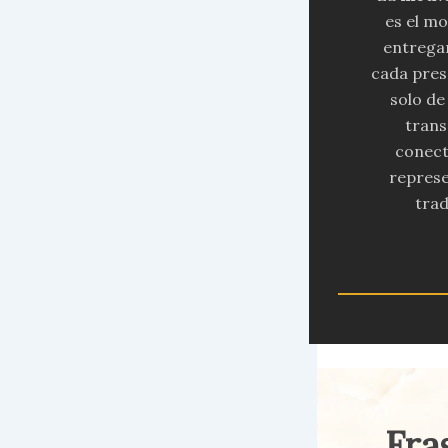
es el mo
entregar
cada pres
solo de
trans
conect
represe
trad
Fras