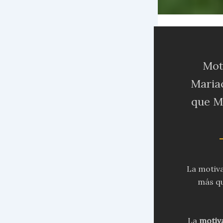
Mot
Mariac
que Ma
La motiva
más qu
La
motiv