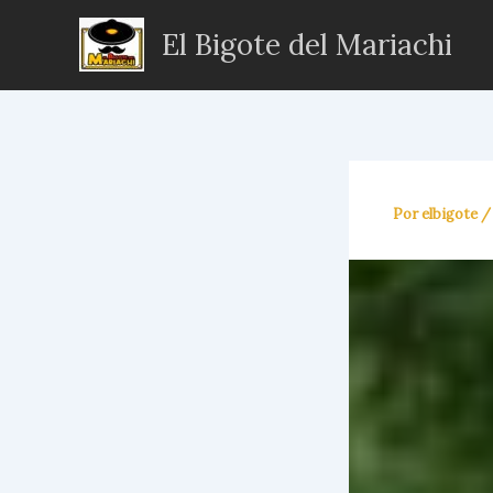
Ir
El Bigote del Mariachi
al
contenido
Por
elbigote