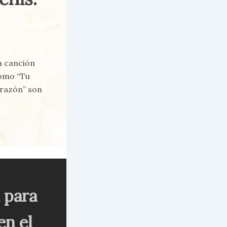
a canción
como “Tu
orazón” son
 para
en el