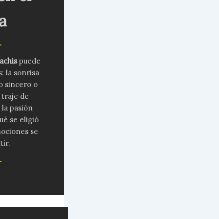
a
achis
puede
: la sonrisa
o sincero o
 traje de
 la pasión
é se eligió
mociones se
ir.