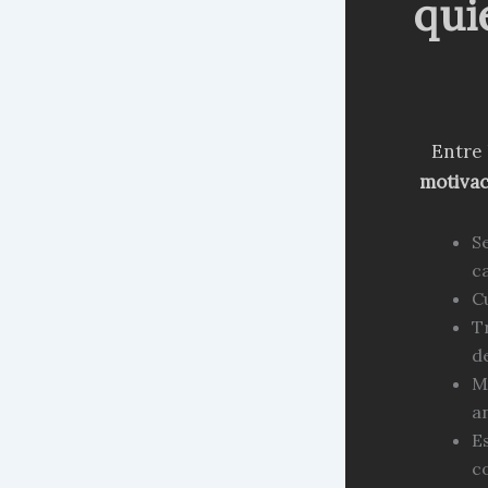
qui
Entre 
motivac
S
c
C
T
d
M
a
E
c