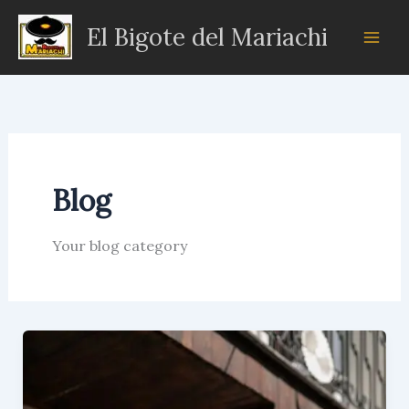
Ir
El Bigote del Mariachi
al
contenido
Blog
Your blog category